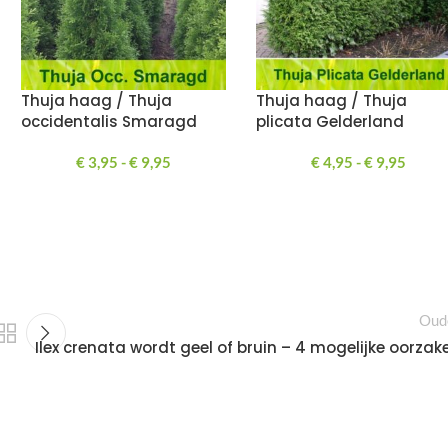
Thuja haag / Thuja
Thuja haag / Thuja
occidentalis Smaragd
plicata Gelderland
€
3,95
-
€
9,95
€
4,95
-
€
9,95
Oud
Ilex crenata wordt geel of bruin – 4 mogelijke oorzak