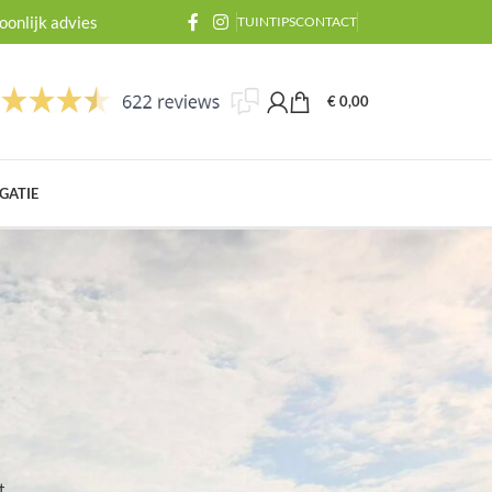
onlijk advies
TUINTIPS
CONTACT
€
0,00
GATIE
BLOGCATEGORIEËN
Algemeen
Inplanten
Schimmels en ziektes
t