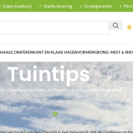
✓ Eigen kwekerij
✓ Snelle levering
✓ Groeigarantie
✓ Perso
G
HAAGCONIFEREN
KANT EN KLAAR HAGEN
VORMEN
GROND, MEST & IRRI
Tuintips
ips
»
Coniferen snoeien: zo houdt u de haag netjes en gezond!
ORGING
 u de haag netjes en gezond!
0
nten.nl
Op januari 25, 2021
nier verzorgd worden. Daarbij is het belangrijk dat de coniferen op he