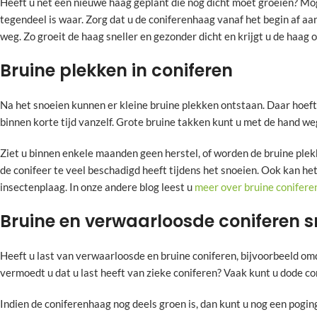
Heeft u net een nieuwe haag geplant die nog dicht moet groeien? Moge
tegendeel is waar. Zorg dat u de coniferenhaag vanaf het begin af a
weg. Zo groeit de haag sneller en gezonder dicht en krijgt u de haag o
Bruine plekken in coniferen
Na het snoeien kunnen er kleine bruine plekken ontstaan. Daar hoeft
binnen korte tijd vanzelf. Grote bruine takken kunt u met de hand we
Ziet u binnen enkele maanden geen herstel, of worden de bruine plekk
de conifeer te veel beschadigd heeft tijdens het snoeien. Ook kan he
insectenplaag. In onze andere blog leest u
meer over bruine conifere
Bruine en verwaarloosde coniferen s
Heeft u last van verwaarloosde en bruine coniferen, bijvoorbeeld omda
vermoedt u dat u last heeft van zieke coniferen? Vaak kunt u dode co
Indien de coniferenhaag nog deels groen is, dan kunt u nog een pogi