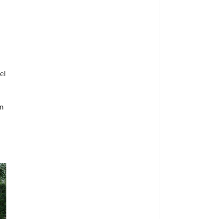
el
in