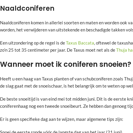
Naaldconiferen
Naaldconiferen komen in allerlei soorten en maten en worden ook vaa
worden, het verwijderen van uitstekende en beschadigde takken vol
Een uitzondering op de regel is de
Taxus Baccata
, oftewel de taxusha
zo’n 25 tot 35 centimeter per jaar. De Taxus moet net als de
Thuja h
Wanneer moet ik coniferen snoeien?
Heeft u een haag van Taxus planten of van schubconiferen zoals Thuj
de slag gaat met de snoeischaar, is het belangrijk om te weten op 
De beste snoeitijd is van eind mei tot midden juni. Dit is de eerste 
coniferenhaag nog een tweede snoeibeurt. Ze hebben dan genoeg tijd
Er is geen specifieke dag aan te wijzen, maar algemene tips zijn:
Snoei de eerste ronde vóór de langste dag van het jaar (21 juni)