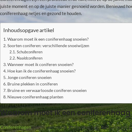
juiste moment en op de juiste manier gesnoeid worden. Benieuwd hoe 
coniferenhaag netjes en gezond te houden.
Inhoudsopgave artikel
Waarom moet ik een coniferenhaag snoeien?
Soorten coniferen: verschillende snoeiwijzen
Schubconiferen
Naaldconiferen
Wanneer moet ik coniferen snoeien?
Hoe kan ik de coniferenhaag snoeien?
Jonge coniferen snoeien
Bruine plekken in coniferen
Bruine en verwaarloosde coniferen snoeien
Nieuwe coniferenhaag planten
Waarom moet ik een coniferenhaag 
Coniferenhagen
vormen een mooie afscheiding in de tuin. Door het gr