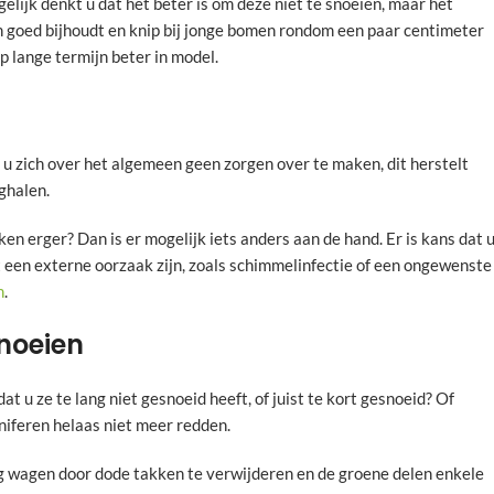
lijk denkt u dat het beter is om deze niet te snoeien, maar het
an goed bijhoudt en knip bij jonge bomen rondom een paar centimeter
p lange termijn beter in model.
 u zich over het algemeen geen zorgen over te maken, dit herstelt
ghalen.
en erger? Dan is er mogelijk iets anders aan de hand. Er is kans dat 
t een externe oorzaak zijn, zoals schimmelinfectie of een ongewenste
n
.
noeien
t u ze te lang niet gesnoeid heeft, of juist te kort gesnoeid? Of
niferen helaas niet meer redden.
ng wagen door dode takken te verwijderen en de groene delen enkele