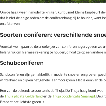
buitenkant en toppen optreden. Hierdoor is de haag minder strak en w
Om de haag weer in model te krijgen, kunt u met kleine knipbeurt de 
dat is niet de enige reden om de coniferenhaag bij te houden, want h
en afsterven.
Soorten coniferen: verschillende sno
Voordat we ingaan op de snoeiwijze van coniferenhagen, geven we u e
belangrijk om hiermee rekening te houden, omdat ze op een andere 
Schubconiferen
Schubconiferen zijn gemakkelijk in model te snoeien en groeien goed o
winterhard en blijven het gehele jaar mooi groen. Het is een van de 
Een van de bekendste soorten is de Thuja. De Thuja haag komt weer i
de
Thuja plicata Gelderland
en de
Thuja occidentalis Smaragd
. De gr
Brabant het lichtste groen is.