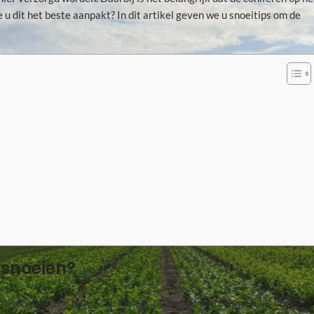
u dit het beste aanpakt? In dit artikel geven we u snoeitips om de
snoeien?
oeien wordt de haag voller, maar zal er ook vertakking naar de