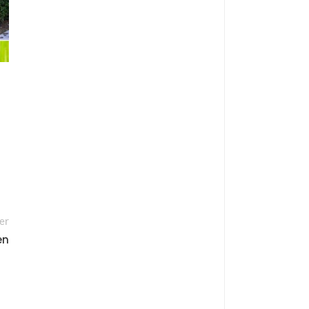
er
en