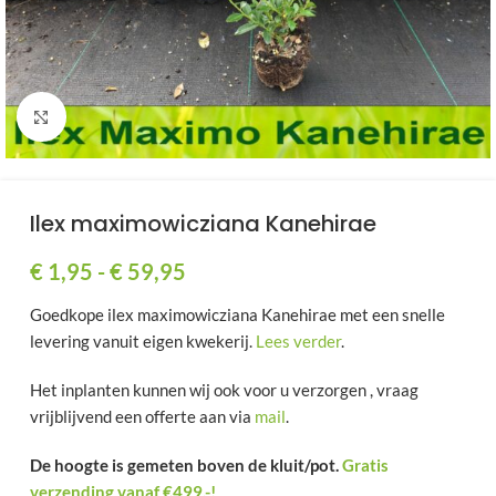
Klik om te vergroten
Ilex maximowicziana Kanehirae
€
1,95
-
€
59,95
Goedkope ilex maximowicziana Kanehirae met een snelle
levering vanuit eigen kwekerij.
Lees verder
.
Het inplanten kunnen wij ook voor u verzorgen , vraag
vrijblijvend een offerte aan via
mail
.
De hoogte is gemeten boven de kluit/pot.
Gratis
verzending vanaf €499,-!