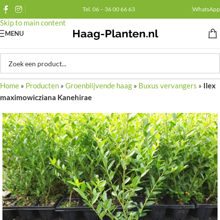
Tel. 06 – 36 00 66 63
WhatsApp
Skip to navigation
Skip to main content
MENU
Home
»
Producten
»
Groenblijvende haag
»
Buxus vervangers
»
Ilex
maximowicziana Kanehirae