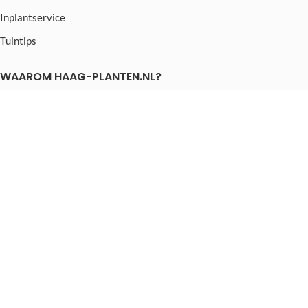
Inplantservice
Tuintips
WAAROM HAAG-PLANTEN.NL?
Beste prijs/kwaliteit verhouding
Veilig betalen via IDEAL
Gemakkelijk bestelproces
3 maanden hergroeigarantie
Snelle levering
Snelle communicatie
CONTACT
Haag-Planten.nl
Bruinehorstweg 30