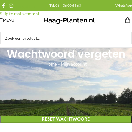
Tel. 06 – 36 00 66 63
WhatsApp
Skip to navigation
Skip to main content
MENU
Wachtwoord vergeten
Home
»
Mijn account
Wachtwoord vergeten? Voer je gebruikersnaam of e-mailadres in. Je
ontvangt een link via e-mail om een nieuw wachtwoord in te stellen.
*
Gebruikersnaam of e-mailadres
RESET WACHTWOORD