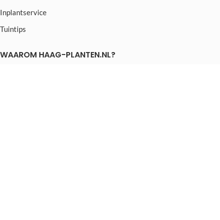
Inplantservice
Tuintips
WAAROM HAAG-PLANTEN.NL?
Beste prijs/kwaliteit verhouding
Veilig betalen via IDEAL
Gemakkelijk bestelproces
3 maanden hergroeigarantie
Snelle levering
Snelle communicatie
CONTACT
Haag-Planten.nl
Bruinehorstweg 30