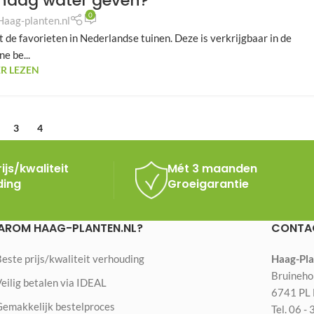
haag water geven?
0
Haag-planten.nl
 de favorieten in Nederlandse tuinen. Deze is verkrijgbaar in de
ne be...
R LEZEN
3
4
ijs/kwaliteit
Mét 3 maanden
ding
Groeigarantie
ROM HAAG-PLANTEN.NL?
CONTA
este prijs/kwaliteit verhouding
Haag-Pla
Bruineho
eilig betalen via IDEAL
6741 PL 
Gemakkelijk bestelproces
Tel. 06 -