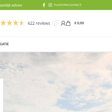
onlijk advies
TUINTIPS
CONTACT
€
0,00
GATIE
BLOGCATEGORIEËN
Algemeen
Inplanten
Schimmels en ziektes