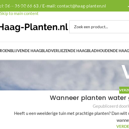
el: 06 – 36 00 66 63 / E-mail:
contact@haag-planten.nl
Skip to navigation
Skip to main content
ROENBLIJVENDE HAAG
BLADVERLIEZENDE HAAG
BLADHOUDENDE HAA
VERZ
Wanneer planten water ge
Gepubliceerd door
Heeft u een weelderige tuin met prachtige planten? Dan wilt 
wannee
VERDE