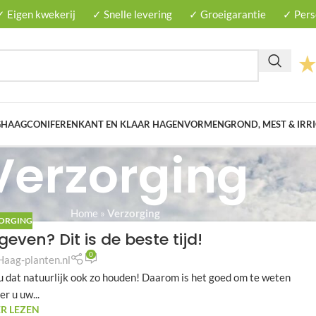
✓ Eigen kwekerij
✓ Snelle levering
✓ Groeigarantie
✓ Perso
G
HAAGCONIFEREN
KANT EN KLAAR HAGEN
VORMEN
GROND, MEST & IRRI
Verzorging
Home
»
Verzorging
ORGING
ven? Dit is de beste tijd!
0
Haag-planten.nl
u dat natuurlijk ook zo houden! Daarom is het goed om te weten
r u uw...
R LEZEN