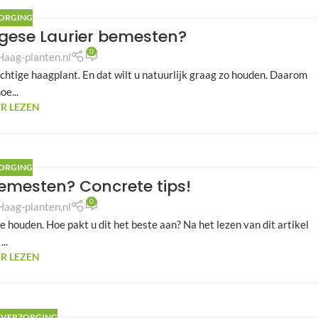
ORGING
gese Laurier bemesten?
0
Haag-planten.nl
chtige haagplant. En dat wilt u natuurlijk graag zo houden. Daarom
oe...
R LEZEN
ORGING
emesten? Concrete tips!
0
Haag-planten.nl
te houden. Hoe pakt u dit het beste aan? Na het lezen van dit artikel
...
R LEZEN
,
VERZORGING