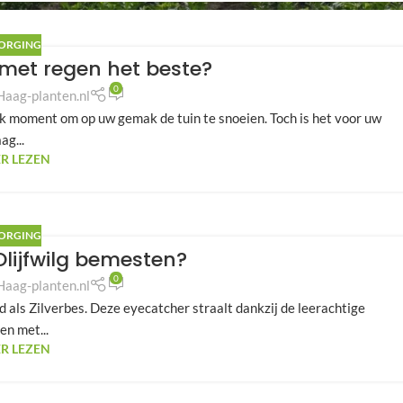
ORGING
met regen het beste?
0
Haag-planten.nl
rlijk moment om op uw gemak de tuin te snoeien. Toch is het voor uw
ag...
R LEZEN
ORGING
lijfwilg bemesten?
0
Haag-planten.nl
 als Zilverbes. Deze eyecatcher straalt dankzij de leerachtige
en met...
R LEZEN