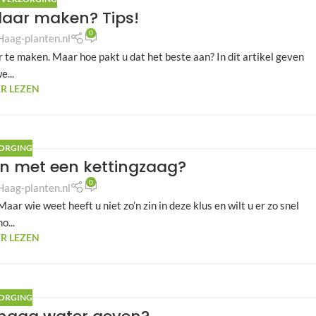
klaar maken? Tips!
0
Haag-planten.nl
ar te maken. Maar hoe pakt u dat het beste aan? In dit artikel geven
e...
R LEZEN
ORGING
en met een kettingzaag?
0
Haag-planten.nl
aar wie weet heeft u niet zo’n zin in deze klus en wilt u er zo snel
o...
R LEZEN
ORGING