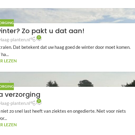
ORGING
nter? Zo pakt u dat aan!
0
Haag-planten.nl
 stralen. Dat betekent dat uw haag goed de winter door moet komen.
 ha...
R LEZEN
ORGING
ta verzorging
0
Haag-planten.nl
 niet zo snel last heeft van ziektes en ongedierte. Niet voor niets
or...
R LEZEN