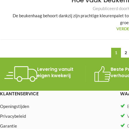
Hoe vaak beuken
Gepubliceerd door
De beukenhaag behoort dankzij zijn prachtige kleurenpalet tot
groe
VERDE
1
2
Levering vanuit
Beste Pr
eigen kwekerij
verhou
KLANTENSERVICE
WAA
Openingstijden
B
Privacybeleid
V
Garantie