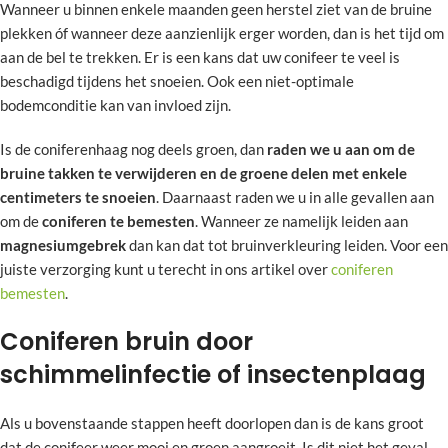
Wanneer u binnen enkele maanden geen herstel ziet van de bruine
plekken óf wanneer deze aanzienlijk erger worden, dan is het tijd om
aan de bel te trekken. Er is een kans dat uw conifeer te veel is
beschadigd tijdens het snoeien. Ook een niet-optimale
bodemconditie kan van invloed zijn.
Is de coniferenhaag nog deels groen, dan
raden we u aan om de
bruine takken te verwijderen en de groene delen met enkele
centimeters te snoeien
. Daarnaast raden we u in alle gevallen aan
om de
coniferen te bemesten
. Wanneer ze namelijk leiden aan
magnesiumgebrek
dan kan dat tot bruinverkleuring leiden. Voor een
juiste verzorging kunt u terecht in ons artikel over
coniferen
bemesten
.
Coniferen bruin door
schimmelinfectie of insectenplaag
Als u bovenstaande stappen heeft doorlopen dan is de kans groot
dat de conifeer weer mooi en groen aangroeit. Is dit niet het geval,