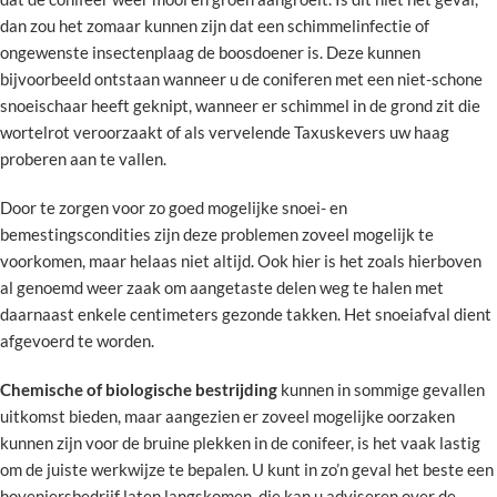
dan zou het zomaar kunnen zijn dat een schimmelinfectie of
ongewenste insectenplaag de boosdoener is. Deze kunnen
bijvoorbeeld ontstaan wanneer u de coniferen met een niet-schone
snoeischaar heeft geknipt, wanneer er schimmel in de grond zit die
wortelrot veroorzaakt of als vervelende Taxuskevers uw haag
proberen aan te vallen.
Door te zorgen voor zo goed mogelijke snoei- en
bemestingscondities zijn deze problemen zoveel mogelijk te
voorkomen, maar helaas niet altijd. Ook hier is het zoals hierboven
al genoemd weer zaak om aangetaste delen weg te halen met
daarnaast enkele centimeters gezonde takken. Het snoeiafval dient
afgevoerd te worden.
Chemische of biologische bestrijding
kunnen in sommige gevallen
uitkomst bieden, maar aangezien er zoveel mogelijke oorzaken
kunnen zijn voor de bruine plekken in de conifeer, is het vaak lastig
om de juiste werkwijze te bepalen. U kunt in zo’n geval het beste een
hoveniersbedrijf laten langskomen, die kan u adviseren over de