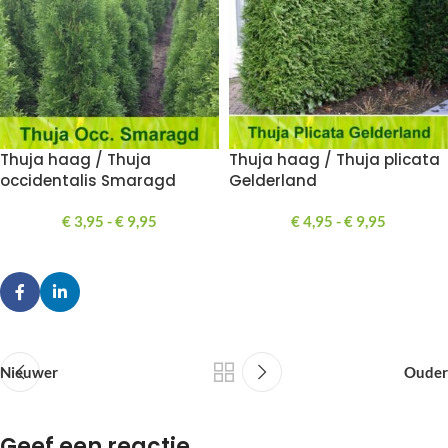
Thuja haag / Thuja
Thuja haag / Thuja plicata
occidentalis Smaragd
Gelderland
€
3,95
-
€
9,95
€
4,95
-
€
9,95
Nieuwer
Ouder
Geef een reactie