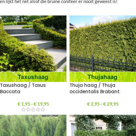
en lijkt het net alsof die bruine conifeer er nooit geweest is!
Taxushaag / Taxus
Thuja haag / Thuja
Baccata
occidentalis Brabant
€
1,95
-
€
19,95
€
2,95
-
€
29,95