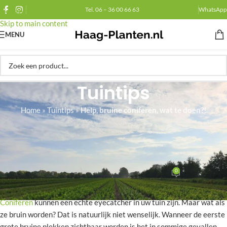
Tel. 06 – 36 00 66 63
WhatsApp
Skip to navigation
Skip to main content
MENU
Tuintips
Home
»
Tuintips
»
Help, bruine coniferen, wat te doen?!
SCHIMMELS EN ZIEKTES
,
VERZORGING
Help, bruine coniferen, wat te
doen?!
0
Haag-planten.nl
Op november 4, 2021
Coniferen
kunnen een echte eyecatcher in uw tuin zijn. Maar wat als
ze bruin worden? Dat is natuurlijk niet wenselijk. Wanneer de eerste
grote bruine plekken zichtbaar worden is het in sommige gevallen