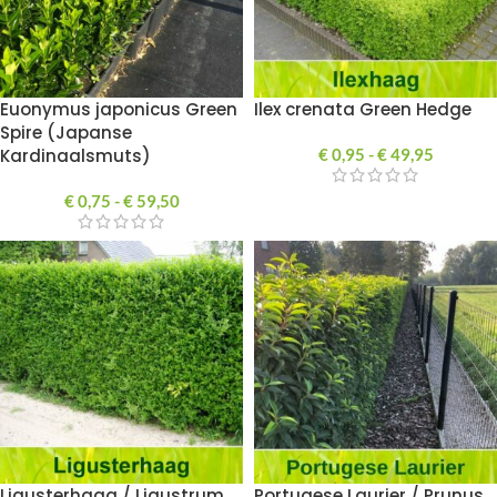
Euonymus japonicus Green
Ilex crenata Green Hedge
Spire (Japanse
Kardinaalsmuts)
€
0,95
-
€
49,95
€
0,75
-
€
59,50
Ligusterhaag / Ligustrum
Portugese Laurier / Prunus