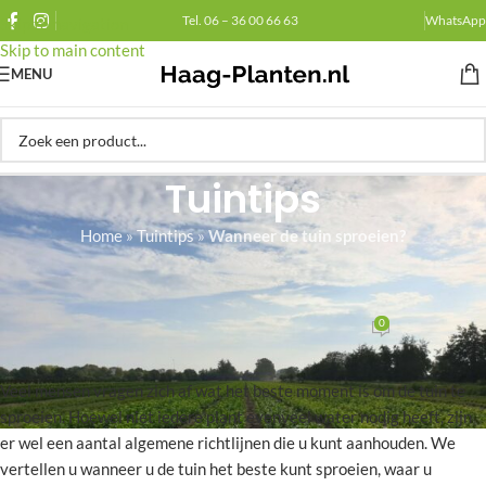
Tel. 06 – 36 00 66 63
WhatsApp
Skip to navigation
Skip to main content
MENU
Tuintips
Home
»
Tuintips
»
Wanneer de tuin sproeien?
VERZORGING
Wanneer de tuin sproeien?
0
Haag-planten.nl
Op december 11, 2023
Veel mensen vragen zich af wat het beste moment is om de tuin te
sproeien. Hoewel niet iedere plant evenveel water nodig heeft, zijn
er wel een aantal algemene richtlijnen die u kunt aanhouden. We
vertellen u wanneer u de tuin het beste kunt sproeien, waar u